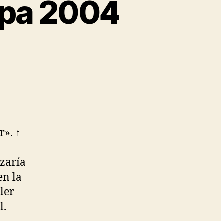
opa 2004
r». ↑
nzaría
en la
ler
l.