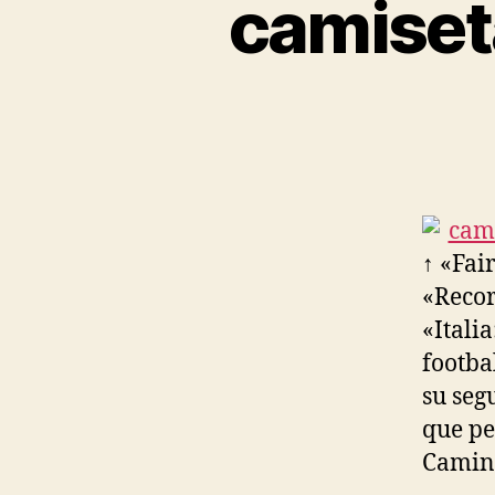
camiset
↑ «Fai
«Recor
«Itali
footba
su seg
que pe
Camino