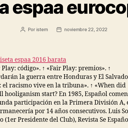
a espaa euroc
Por
istern
noviembre 22, 2022
Autor
Fecha
de
de
la
la
entrada
entrada
r Play: código». ↑ «Fair Play: premios». ↑
darán la guerra entre Honduras y El Salvado
a: el racismo vive en la tribuna». ↑ «When did
ll hooliganism start? En 1985, Español come
unda participación en la Primera División A, 
rmanecería por 14 años consecutivos. Luis So
 (1er Presidente del Club), Revista Se Españo