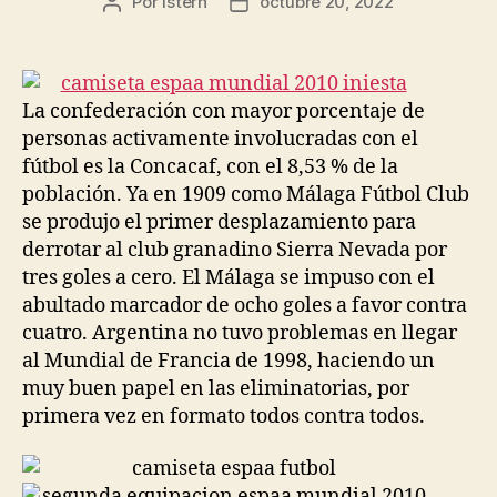
Por
istern
octubre 20, 2022
Autor
Fecha
de
de
la
la
entrada
entrada
La confederación con mayor porcentaje de
personas activamente involucradas con el
fútbol es la Concacaf, con el 8,53 % de la
población. Ya en 1909 como Málaga Fútbol Club
se produjo el primer desplazamiento para
derrotar al club granadino Sierra Nevada por
tres goles a cero. El Málaga se impuso con el
abultado marcador de ocho goles a favor contra
cuatro. Argentina no tuvo problemas en llegar
al Mundial de Francia de 1998, haciendo un
muy buen papel en las eliminatorias, por
primera vez en formato todos contra todos.