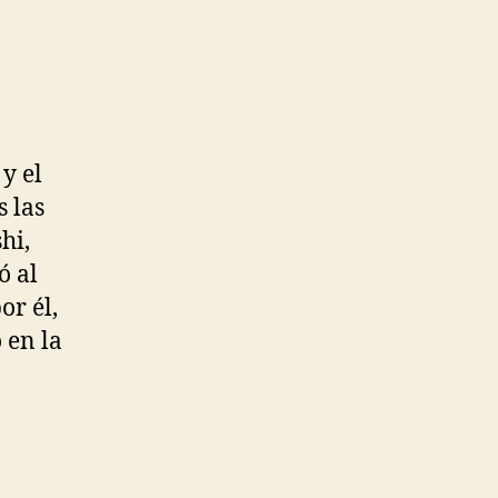
y el
 las
hi,
ó al
or él,
 en la