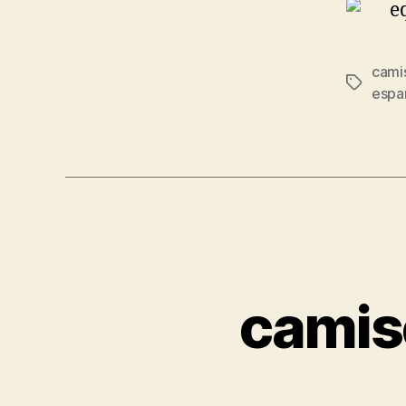
cami
Etiqueta
espa
camise