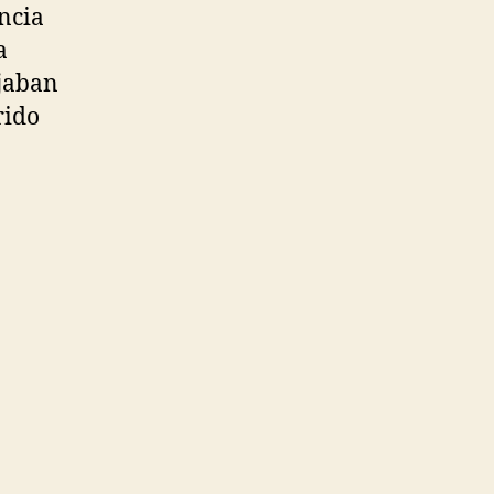
ncia
a
ejaban
rido