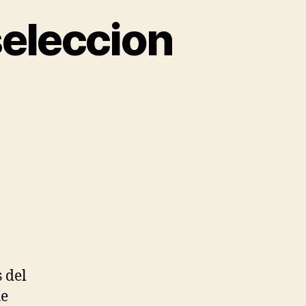
seleccion
s del
ue