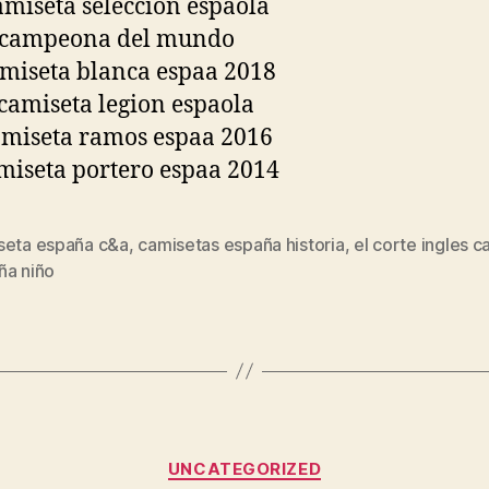
seta españa c&a
,
camisetas españa historia
,
el corte ingles 
s
ña niño
Categorías
UNCATEGORIZED