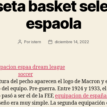
eta basket sel
espaola
Por
istern
diciembre 14, 2022
Autor
Fecha
de
de
la
la
entrada
entrada
ltura del pecho aparecen el logo de Macron y 
 del equipo. Pre-guerra. Entre 1924 y 1933, el
 pasó a ser el de la FEF,
equipacion de españa
iseño era muy simple. La segunda equipación