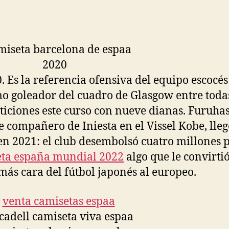
de
de
la
la
entrada
entrada
. Es la referencia ofensiva del equipo escocés 
 goleador del cuadro de Glasgow entre todas
iciones este curso con nueve dianas. Furuhas
e compañero de Iniesta en el Vissel Kobe, lleg
 en 2021: el club desembolsó cuatro millones p
ta españa mundial 2022
algo que le convirtió
más cara del fútbol japonés al europeo.