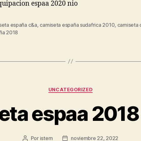
seta españa c&a
,
camiseta españa sudafrica 2010
,
camiseta o
s
ña 2018
Categorías
UNCATEGORIZED
ta espaa 2018 
Por
istern
noviembre 22, 2022
Autor
Fecha