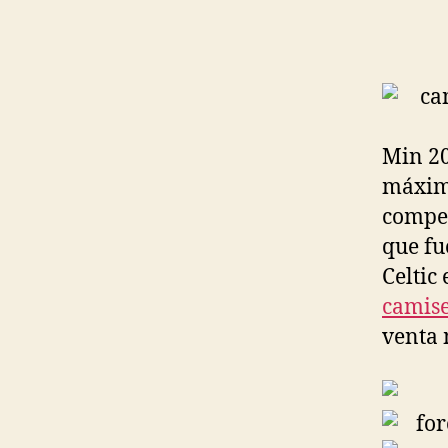
Min 20
máximo
compet
que fu
Celtic
camise
venta 