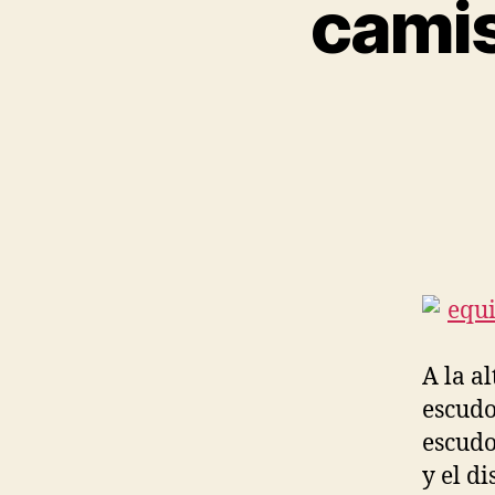
camis
A la a
escudo
escudo
y el d