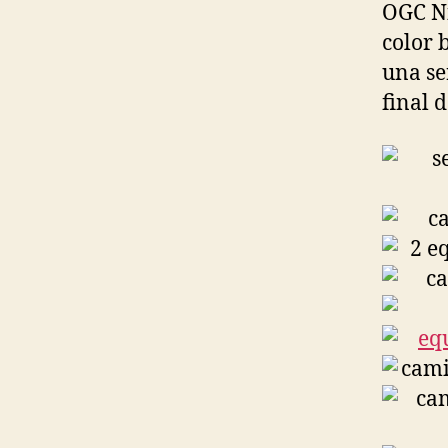
OGC Ni
color 
una se
final 