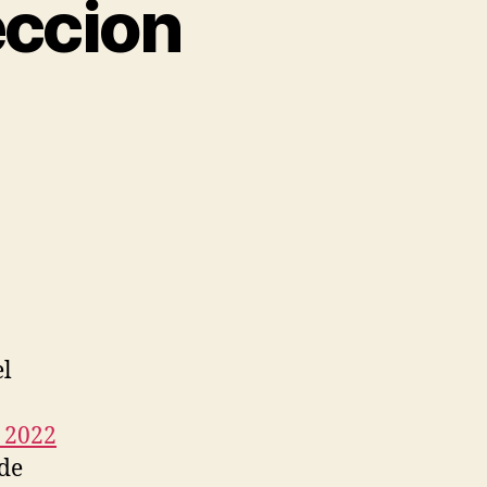
eccion
el
 2022
 de