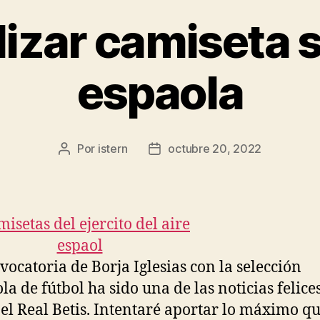
izar camiseta 
espaola
Por
istern
octubre 20, 2022
Autor
Fecha
de
de
la
la
entrada
entrada
vocatoria de Borja Iglesias con la selección
la de fútbol ha sido una de las noticias felice
 el Real Betis. Intentaré aportar lo máximo q