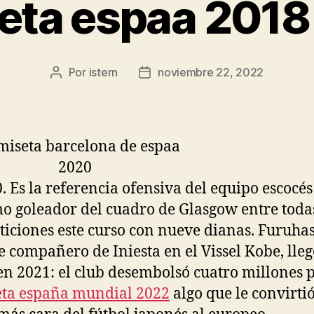
ta espaa 2018 
Por
istern
noviembre 22, 2022
Autor
Fecha
de
de
la
la
entrada
entrada
. Es la referencia ofensiva del equipo escocés 
 goleador del cuadro de Glasgow entre todas
iciones este curso con nueve dianas. Furuhas
e compañero de Iniesta en el Vissel Kobe, lleg
 en 2021: el club desembolsó cuatro millones p
ta españa mundial 2022
algo que le convirtió