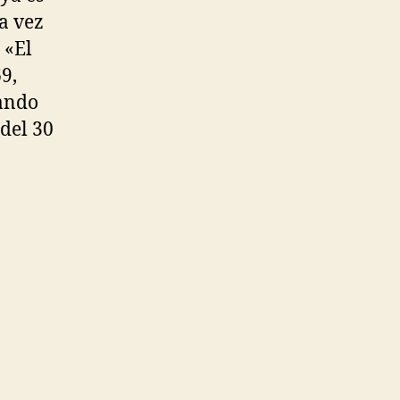
a vez
 «El
9,
lando
del 30