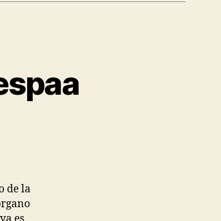
 espaa
o de la
órgano
 ya es