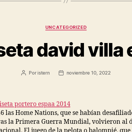
Categorías
UNCATEGORIZED
eta david villa
Por
istern
noviembre 10, 2022
Autor
Fecha
de
de
la
la
entrada
entrada
6 las Home Nations, que se habían desafiliad
ras la Primera Guerra Mundial, volvieron al 
acional. El juego de la pelota o balompié, que