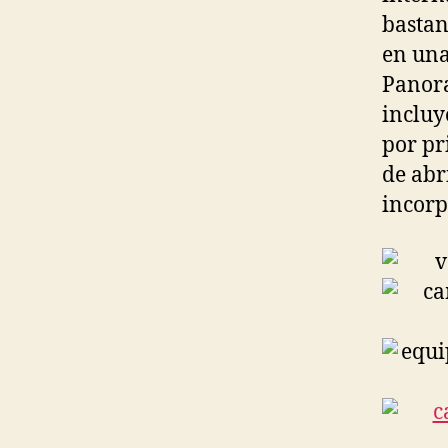
bastan
en una
Panora
incluy
por pr
de abr
incorp