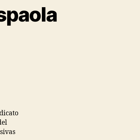
spaola
dicato
del
sivas