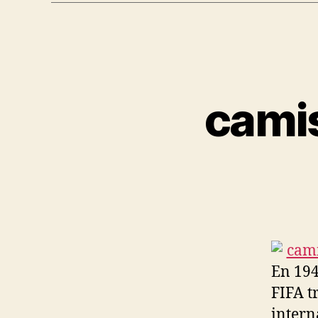
camis
En 194
FIFA t
intern