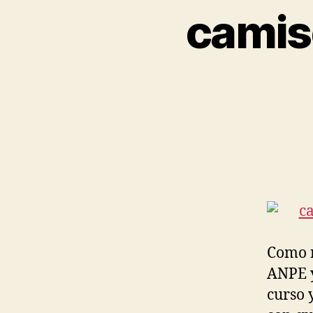
camis
Como r
ANPE y
curso 