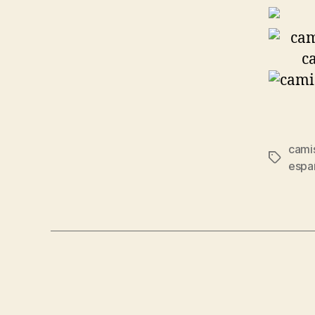
cami
Etiqueta
españ