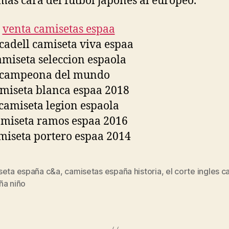
más cara del fútbol japonés al europeo.
seta españa c&a
,
camisetas españa historia
,
el corte ingles 
s
ña niño