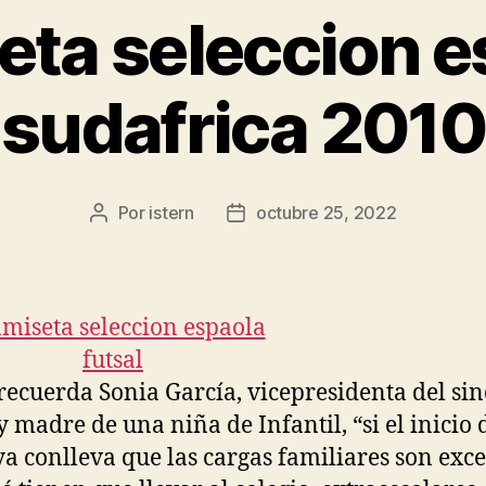
eta seleccion e
sudafrica 2010
Por
istern
octubre 25, 2022
Autor
Fecha
de
de
la
la
entrada
entrada
ecuerda Sonia García, vicepresidenta del sin
 madre de una niña de Infantil, “si el inicio 
ya conlleva que las cargas familiares son exce