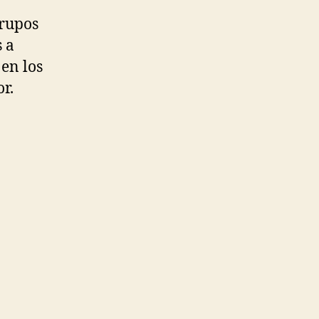
grupos
 a
en los
r.