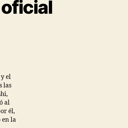
oficial
y el
 las
hi,
ó al
or él,
 en la