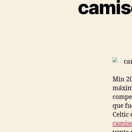
camise
Min 20
máximo
compet
que fu
Celtic
camise