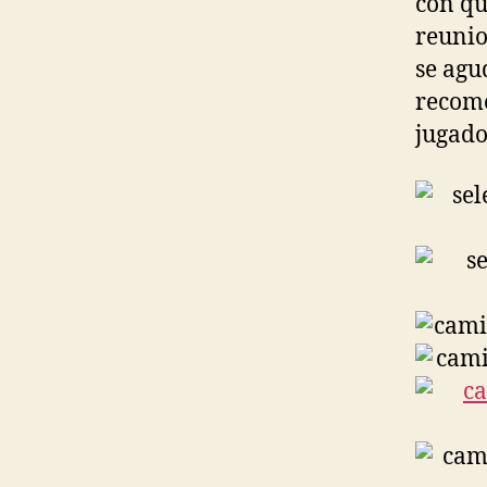
con qu
reunio
se agu
recome
jugado