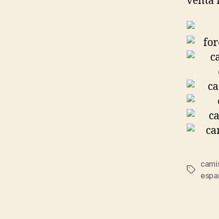
venta 
cami
Etiqueta
espa