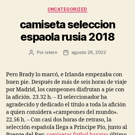
Categorías
UNCATEGORIZED
camiseta seleccion
espaola rusia 2018
Por
istern
agosto 26, 2022
Autor
Fecha
de
de
la
la
entrada
entrada
Pero Brady lo marcó, e Irlanda empezaba con
buen pie. Después de más de seis horas de viaje
por Madrid, los campeones disfrutan a pie con
la afición. 23.32 h. – El seleccionador ha
agradecido y dedicado el título a toda la afición
a quien considera «campeones del mundo».
22.56 h. – Con casi dos horas de retraso, la
selección española llega a Príncipe Pío, junto al
Puente del Rey,
camisetas futbol baratas
último