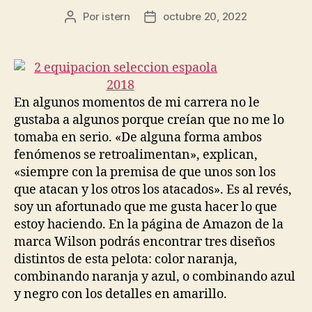
Por
istern
octubre 20, 2022
Autor
Fecha
de
de
la
la
entrada
entrada
En algunos momentos de mi carrera no le
gustaba a algunos porque creían que no me lo
tomaba en serio. «De alguna forma ambos
fenómenos se retroalimentan», explican,
«siempre con la premisa de que unos son los
que atacan y los otros los atacados». Es al revés,
soy un afortunado que me gusta hacer lo que
estoy haciendo. En la página de Amazon de la
marca Wilson podrás encontrar tres diseños
distintos de esta pelota: color naranja,
combinando naranja y azul, o combinando azul
y negro con los detalles en amarillo.