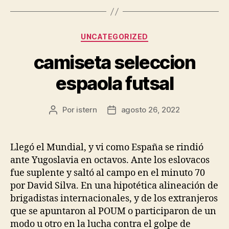
Categorías
UNCATEGORIZED
camiseta seleccion
espaola futsal
Por
istern
agosto 26, 2022
Autor
Fecha
de
de
la
la
entrada
entrada
Llegó el Mundial, y vi como España se rindió
ante Yugoslavia en octavos. Ante los eslovacos
fue suplente y saltó al campo en el minuto 70
por David Silva. En una hipotética alineación de
brigadistas internacionales, y de los extranjeros
que se apuntaron al POUM o participaron de un
modo u otro en la lucha contra el golpe de