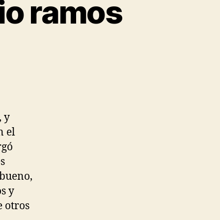
io ramos
, y
n el
rgó
es
 bueno,
os y
e otros