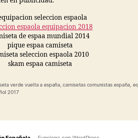
ten en publicidad.
seta verde vuelta a españa
,
camisetas comunistas españa
,
eq
s
ñol 2017
ón Española
Funciona con WordPress