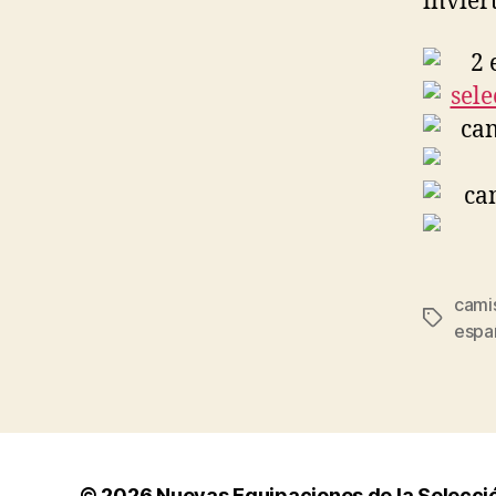
invier
cami
Etiqueta
espa
© 2026
Nuevas Equipaciones de la Selecci