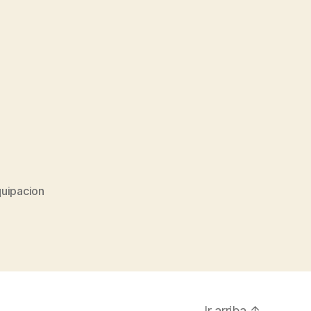
uipacion
Ir arriba
↑