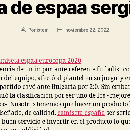
a de espaa serg
Por
istern
noviembre 22, 2022
Autor
Fecha
de
de
la
la
entrada
entrada
encia de un importante referente futbolístico
 del equipo, afectó al plantel en su juego, y e
 partido cayó ante Bulgaria por 2:0. Sin emba
uió la clasificación por ser uno de los «mejor
os». Nosotros tenemos que hacer un producto
iseñado, de calidad,
camiseta españa
ser seri
 buen servicio e invertir en el producto lo qu