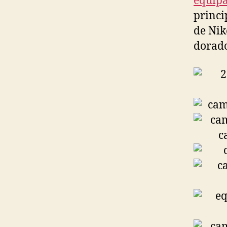
equipa
princi
de Nik
dorado