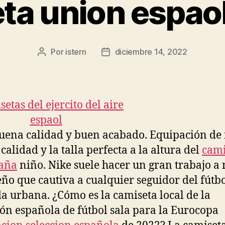
ta union espao
Por
istern
diciembre 14, 2022
Autor
Fecha
de
de
la
la
entrada
entrada
ena calidad y buen acabado. Equipación de
calidad y la talla perfecta a la altura del
cami
paña
niño. Nike suele hacer un gran trabajo a 
eño que cautiva a cualquier seguidor del fútbo
a urbana. ¿Cómo es la camiseta local de la
ión española de fútbol sala para la Eurocopa