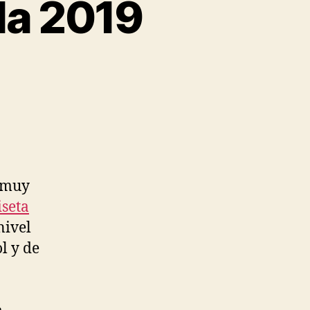
la 2019
 muy
seta
nivel
l y de