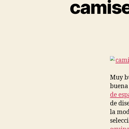
camise
Muy bu
buena 
de es
de dis
la mod
selecc