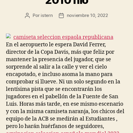
Por
istern
noviembre 10, 2022
Autor
Fecha
de
de
la
la
entrada
entrada
En el aeropuerto le espera David Ferrer,
director de la Copa Davis, más que feliz por
mantener la presencia del jugador, que se
sorprende al salir a la calle y ver el cielo
encapotado, e incluso asoma la mano para
comprobar si llueve. Ni un solo segundo en la
lentísima pista que se encontrarán los
jugadores en el pabellón de la Fuente de San
Luis. Horas más tarde, en ese mismo escenario
y con la misma camiseta naranja, los chicos del
equipo de la ACB se medirán al Estudiantes ,
pero lo harán huérfanos de seguidores,